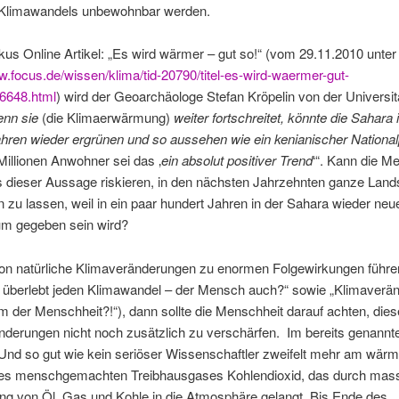
Klimawandels unbewohnbar werden.
us Online Artikel: „Es wird wärmer – gut so!“ (vom 29.11.2010 unter
w.focus.de/wissen/klima/tid-20790/titel-es-wird-waermer-gut-
6648.html
) wird der Geoarchäologe Stefan Kröpelin von der Universi
nn sie
(die Klimaerwärmung)
weiter fortschreitet, könnte die Sahara 
hren wieder ergrünen und so aussehen wie ein kenianischer National
illionen Anwohner sei das ‚
ein absolut positiver Trend
‘“. Kann die M
 dieser Aussage riskieren, in den nächsten Jahrzehnten ganze Land
 zu lassen, weil in ein paar hundert Jahren in der Sahara wieder neu
m gegeben sein wird?
n natürliche Klimaveränderungen zu enormen Folgewirkungen führen
r überlebt jeden Klimawandel – der Mensch auch?“ sowie „Klimaverä
m der Menschheit?!“), dann sollte die Menschheit darauf achten, dies
derungen nicht noch zusätzlich zu verschärfen. Im bereits genannte
„Und so gut wie kein seriöser Wissenschaftler zweifelt mehr am wär
des menschgemachten Treibhausgases Kohlendioxid, das durch mas
ng von Öl, Gas und Kohle in die Atmosphäre gelangt. Bis Ende des