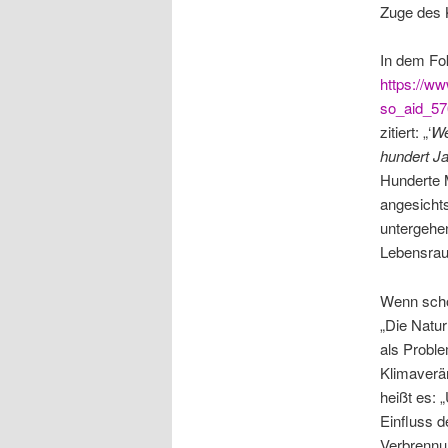
Zuge des 
In dem Fok
https://ww
so_aid_57
zitiert: „‘
We
hundert Ja
Hunderte M
angesichts
untergehen
Lebensrau
Wenn scho
„Die Natu
als Proble
Klimaverän
heißt es: 
Einfluss 
Verbrennu