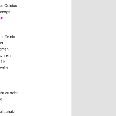
ad Celsius
nbergs
ur
t für die
er
chten:
ach ein
 19
weite
ht zu sehr
he
ltschutz