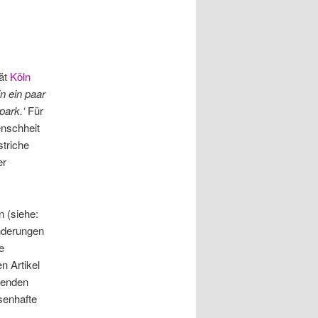
tät
Köln
in ein paar
park.‘
Für
enschheit
striche
er
 (siehe:
nderungen
e
n Artikel
menden
senhafte