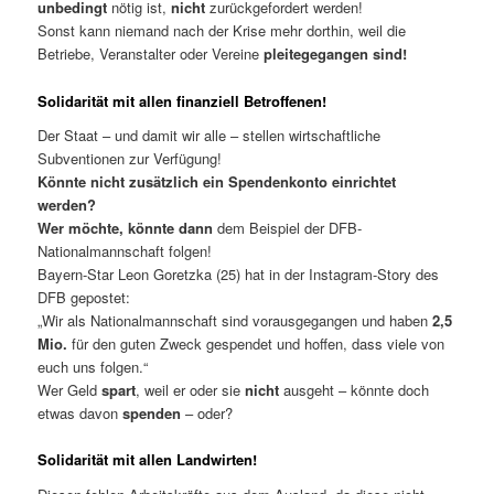
unbedingt
nötig ist,
nicht
zurückgefordert werden!
Sonst kann niemand nach der Krise mehr dorthin, weil die
Betriebe, Veranstalter oder Vereine
pleitegegangen sind!
Solidarität mit allen finanziell Betroffenen!
Der Staat – und damit wir alle – stellen wirtschaftliche
Subventionen zur Verfügung!
Könnte nicht zusätzlich ein Spendenkonto einrichtet
werden?
Wer möchte, könnte dann
dem Beispiel der DFB-
Nationalmannschaft folgen!
Bayern-Star Leon Goretzka (25) hat in der Instagram-Story des
DFB gepostet:
„Wir als Nationalmannschaft sind vorausgegangen und haben
2,5
Mio.
für den guten Zweck gespendet und hoffen, dass viele von
euch uns folgen.“
Wer Geld
spart
, weil er oder sie
nicht
ausgeht – könnte doch
etwas davon
spenden
– oder?
Solidarität mit allen Landwirten!