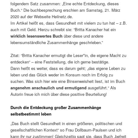
folgendem Satz zusammen: „Eine echte Entdeckung, dieses
Buch.“ Die buchbesprechung erschien am Samstag, 21. März
2020 auf der Webseite Heilnetz.de.
Im Artikel heißt es, dass Gesundheit mit vielem zu tun hat – z.B.
auch mit Geld. Hierzu schreibt sie: “Britta Kanacher hat ein
wirklich lesenswertes Buch
über diese und andere
lebensumständliche Zusammenhänge geschrieben.”
Zitat: “Britta Kanacher ermutigt die Leser*in, die eigene Macht zu
entdecken“ – eine Feststellung, die ich gerne bestätige.
Dann heißt es weiter, dass es darum geht; „das eigene Leben zu
leben und das Glück weder im Konsum noch im Erfolg zu
suchen. Was sich hier wie eine Binsenweisheit liest, ist im Buch
angenehm anschaulich und ermutigend
ausgeführt.“ Als
Autorin freue ich mich über diese positive Beurteilung!
Durch die Entdeckung großer Zusammenhänge
selbstbestimmt leben
„Das Buch stellt Gesundheit in einen größeren, politischen und
gesellschaftlichen Kontext“ so Frau Dollbaum-Paulsen und ich
kann ihr nur zustimmen! Gleichzeitig sagt sie, dass Buch „befreit