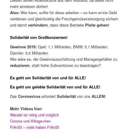
Diesen fehlen Arbeitskräfte aus dem Ausland, da diese nicht
mehr einreisen dürfen!
Also:
Wer kann, sollte für diese arbeiten – so kann er/sie Geld
verdienen und gleichzeitig die Frischgemüseversorgung sichern
und damit
verhindern
, dass diese Betriebe
Pleite gehen!
Solidarität von Großkonzernen!
Gewinne 2019:
Opel: 1,1 Milliarden, BMW: 5,1 Milliarden,
Daimler: 5,6 Milliarden
Wie wäre es, die Gewinnausschüttung und Managergehälter zu
reduzieren
, statt hohe Subventionen zu beantragen?
Es geht um Solidarität von und für ALLE!
Es geht um gelebte Solidarität von und für ALLE!
Das
Coronavirus
erfordert
Solidarität
von uns
ALLEN!
Mehr Videos hier:
Wandel ist nötig und möglich
Corona und Alltagsviren
FrAnSt – viele haben FrAnSt