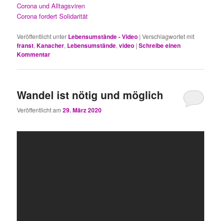
Corona und Alltagsviren
Corona fordert Solidarität
Veröffentlicht unter
Lebensumstände - Video
|
Verschlagwortet mit
franst
,
Kanacher
,
Lebensumstände
,
video
|
Schreibe einen
Kommentar
Wandel ist nötig und möglich
Veröffentlicht am
29. März 2020