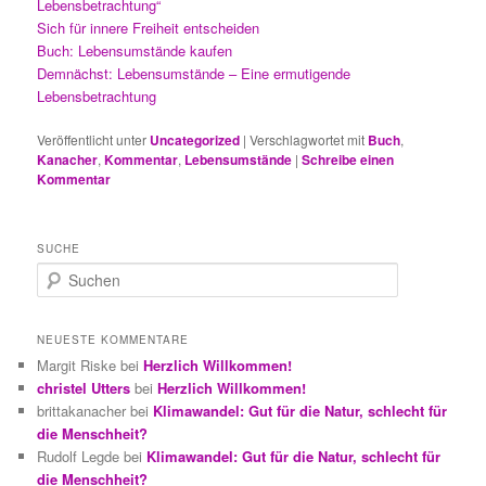
Lebensbetrachtung“
Sich für innere Freiheit entscheiden
Buch: Lebensumstände kaufen
Demnächst: Lebensumstände – Eine ermutigende
Lebensbetrachtung
Veröffentlicht unter
Uncategorized
|
Verschlagwortet mit
Buch
,
Kanacher
,
Kommentar
,
Lebensumstände
|
Schreibe einen
Kommentar
SUCHE
S
u
c
h
NEUESTE KOMMENTARE
e
Margit Riske
bei
Herzlich Willkommen!
n
christel Utters
bei
Herzlich Willkommen!
brittakanacher
bei
Klimawandel: Gut für die Natur, schlecht für
die Menschheit?
Rudolf Legde
bei
Klimawandel: Gut für die Natur, schlecht für
die Menschheit?