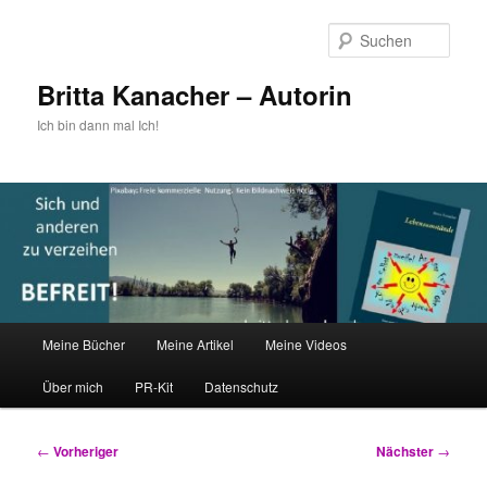
Zum
primären
Such
Inhalt
springen
Britta Kanacher – Autorin
Ich bin dann mal Ich!
Hauptmenü
Meine Bücher
Meine Artikel
Meine Videos
Über mich
PR-Kit
Datenschutz
Beitragsnavigation
←
Vorheriger
Nächster
→