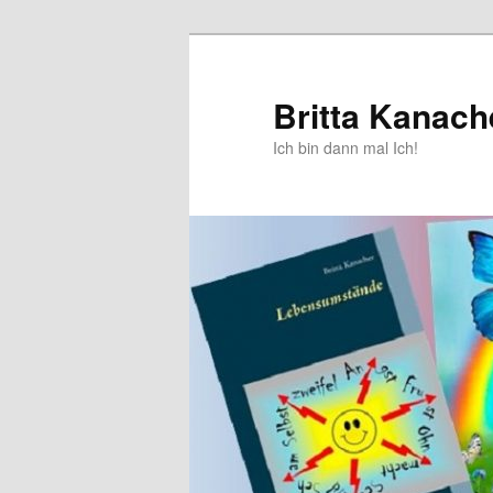
Zum
Zum
primären
sekundären
Inhalt
Inhalt
Britta Kanach
springen
springen
Ich bin dann mal Ich!