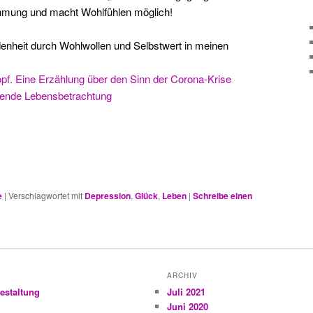
hmung und macht Wohlfühlen möglich!
denheit durch Wohlwollen und Selbstwert in meinen
f. Eine Erzählung über den Sinn der Corona-Krise
ende Lebensbetrachtung
e
|
Verschlagwortet mit
Depression
,
Glück
,
Leben
|
Schreibe einen
ARCHIV
estaltung
Juli 2021
Juni 2020