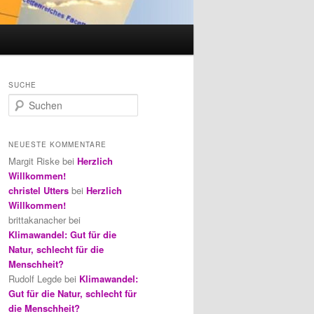
SUCHE
S
u
c
h
NEUESTE KOMMENTARE
e
Margit Riske
bei
Herzlich
n
Willkommen!
christel Utters
bei
Herzlich
Willkommen!
brittakanacher
bei
Klimawandel: Gut für die
Natur, schlecht für die
Menschheit?
Rudolf Legde
bei
Klimawandel:
Gut für die Natur, schlecht für
die Menschheit?