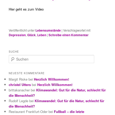
Hier geht es zum Video
Veröffentlicht unter
Lebensumstände
|
Verschlagwortet mit
Depression
,
Glück
,
Leben
|
Schreibe einen Kommentar
SUCHE
S
u
c
h
NEUESTE KOMMENTARE
e
Margit Riske
bei
Herzlich Willkommen!
n
christel Utters
bei
Herzlich Willkommen!
brittakanacher
bei
Klimawandel: Gut für die Natur, schlecht für
die Menschheit?
Rudolf Legde
bei
Klimawandel: Gut für die Natur, schlecht für
die Menschheit?
Restaurant Frankfurt-Oder
bei
Fußball – die letzte